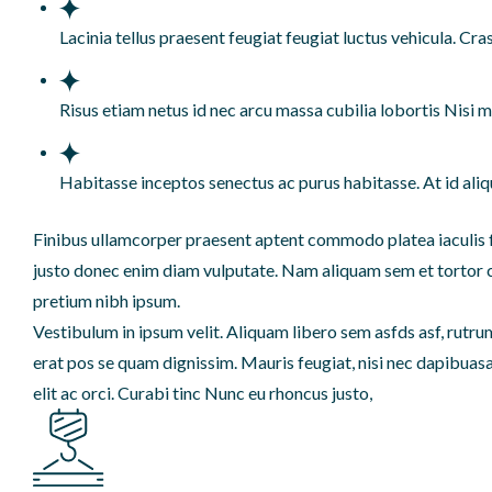
Lacinia tellus praesent feugiat feugiat luctus vehicula. Cra
Risus etiam netus id nec arcu massa cubilia lobortis Nisi ma
Habitasse inceptos senectus ac purus habitasse. At id aliqu
Finibus ullamcorper praesent aptent commodo platea iaculis fe
justo donec enim diam vulputate. Nam aliquam sem et tortor 
pretium nibh ipsum.
Vestibulum in ipsum velit. Aliquam libero sem asfds asf, rutrum
erat pos se quam dignissim. Mauris feugiat, nisi nec dapibuasas
elit ac orci. Curabi tinc Nunc eu rhoncus justo,